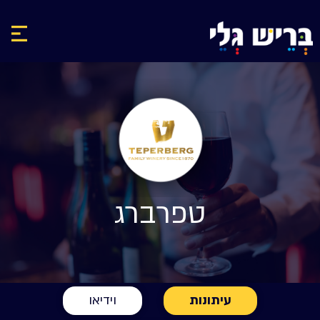
טפרברג
עיתונות
וידיאו