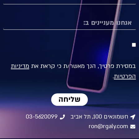
במסירת פרטיך, הנך מאשר/ת כי קראת את
מדיניות
הפרטיות
.
שליחה
חשמונאים 100, תל אביב
03-5620099
ron@rgaly.com